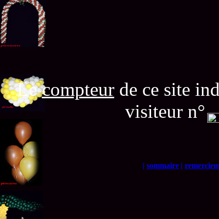
Le
compteur
de ce site in
visiteur n°
|
sommaire
|
remerciem